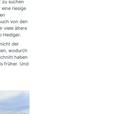
z zu suchen
eine riesige
gen
Auch von den
viele ältere
so Hediger.
nicht der
rden, wodurch
Schnitt haben
ls früher. Und