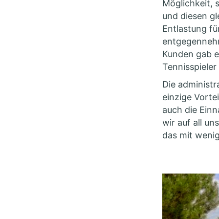
Möglichkeit, 
und diesen gl
Entlastung fü
entgegennehm
Kunden gab e
Tennisspieler
Die administr
einzige Vorte
auch die Einn
wir auf all u
das mit weni