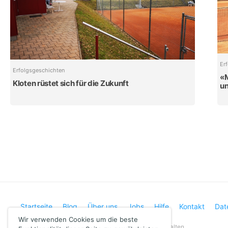
Er
Erfolgsgeschichten
«M
Kloten rüstet sich für die Zukunft
un
Startseite
Blog
Über uns
Jobs
Hilfe
Kontakt
Dat
Wir verwenden Cookies um die beste
Copyright © 2020 GotCourts AG. Alle Rechte vorbehalten.