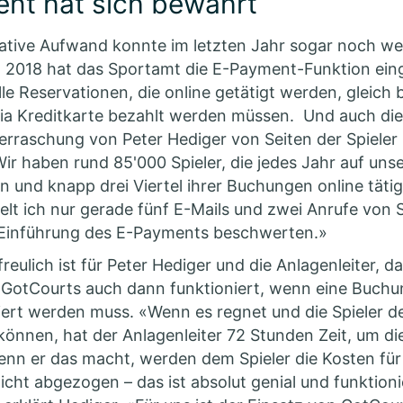
nt hat sich bewährt
ative Aufwand konnte im letzten Jahr sogar noch we
 2018 hat das Sportamt die E-Payment-Funktion eing
lle Reservationen, die online getätigt werden, gleich 
via Kreditkarte bezahlt werden müssen. Und auch di
rraschung von Peter Hediger von Seiten der Spieler
Wir haben rund 85'000 Spieler, die jedes Jahr auf uns
en und knapp drei Viertel ihrer Buchungen online täti
elt ich nur gerade fünf E-Mails und zwei Anrufe von S
e Einführung des E-Payments beschwerten.»
reulich ist für Peter Hediger und die Anlagenleiter, d
GotCourts auch dann funktioniert, wenn eine Buch
iert werden muss. «Wenn es regnet und die Spieler 
 können, hat der Anlagenleiter 72 Stunden Zeit, um d
enn er das macht, werden dem Spieler die Kosten für
icht abgezogen – das ist absolut genial und funktioni