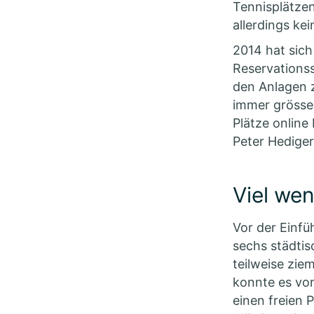
Tennisplätzen
allerdings ke
2014 hat sich
Reservations
den Anlagen 
immer grösser.
Plätze online
Peter Hedige
Viel we
Vor der Einfü
sechs städtis
teilweise zie
konnte es vo
einen freien P