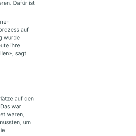
ren. Dafür ist
ine-
prozess auf
ng wurde
eute ihre
llen», sagt
lätze auf den
. Das war
tet waren,
 mussten, um
ie