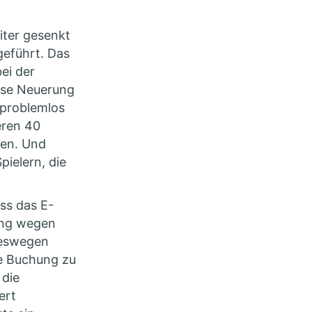
iter gesenkt
eführt. Das
bei der
ese Neuerung
 problemlos
eren 40
gen. Und
pielern, die
ass das E-
ung wegen
deswegen
ie Buchung zu
 die
ert