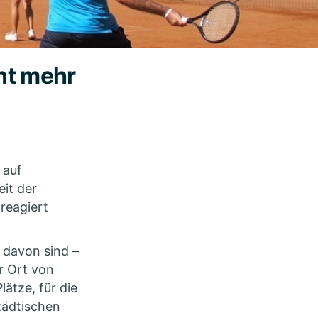
ent mehr
 auf
it der
reagiert
 davon sind –
r Ort von
lätze, für die
tädtischen