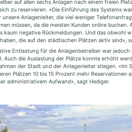
selber auf allen sechs Anlagen nach einem freien Plat
eich zu reservieren. «Die Einführung des Systems war 
r unsere Anlagenleiter, die viel weniger Telefonanfra
en müssen, da die meisten Kunden online buchen. 
s kaum negative Rückmeldungen. Und das obwohl wir 
 haben, die auf den städtischen Plätzen aktiv sind», 
ative Entlastung für die Anlagenbetreiber war jedoch 
il. Auch die Auslastung der Plätze konnte erhöht we
ahmen der Stadt und der Anlagenleiter stiegen. «Im 
nseren Plätzen 10 bis 15 Prozent mehr Reservationen a
ger administrativem Aufwand», sagt Hediger.