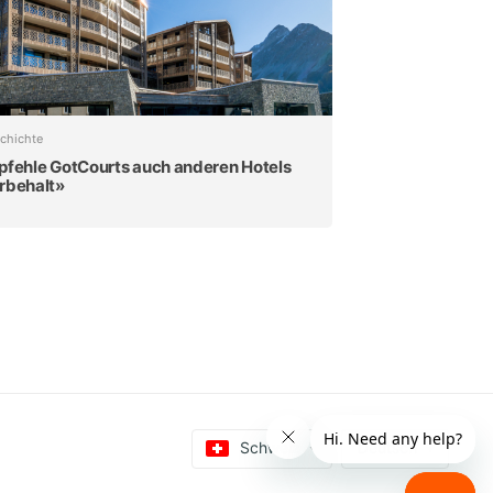
chichte
pfehle GotCourts auch anderen Hotels
rbehalt»
Schweiz
Deutsch