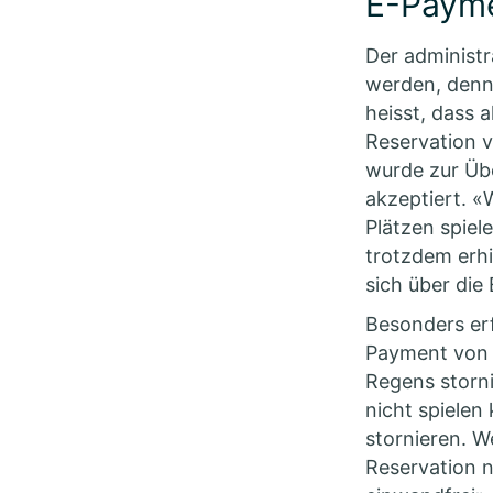
E-Payme
Der administr
werden, denn
heisst, dass a
Reservation 
wurde zur Übe
akzeptiert. «
Plätzen spiel
trotzdem erhi
sich über di
Besonders erf
Payment von 
Regens storn
nicht spielen
stornieren. W
Reservation n