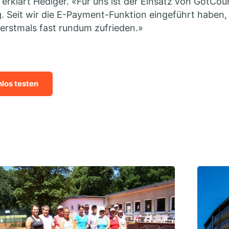
 erklärt Hediger. «Für uns ist der Einsatz von GotCour
lg. Seit wir die E-Payment-Funktion eingeführt haben,
 erstmals fast rundum zufrieden.»
nlos testen