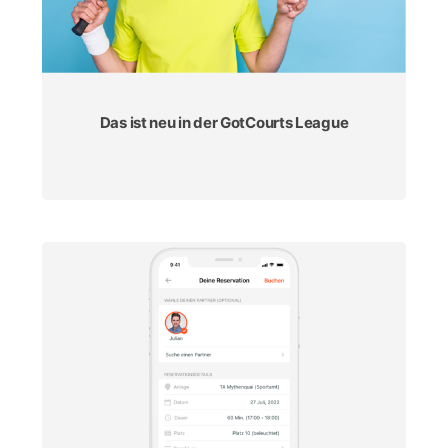
Das ist neu in der GotCourts League