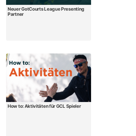
Neuer GotCourts League Presenting
Partner
How to: Aktivitäten für GCL Spieler