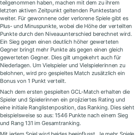
teilgenommen haben, machen mit dem zu ihrem
letzten aktiven Zeitpunkt geltenden Punktestand
weiter. Für gewonnene oder verlorene Spiele gibt es
Plus- und Minuspunkte, wobei die Höhe der verteilten
Punkte durch den Niveauunterschied berechnet wird.
Ein Sieg gegen einen deutlich höher gewerteten
Gegner bringt mehr Punkte als gegen einen gleich
gewerteten Gegner. Dies gilt umgekehrt auch für
Niederlagen. Um Vielspieler und Vielspielerinnen zu
belohnen, wird pro gespieltes Match zusätzlich ein
Bonus von 1 Punkt verteilt.
Nach dem ersten gespielten GCL-Match erhalten die
Spieler und Spielerinnen ein projiziertes Rating und
eine initiale Ranglistenposition, das Ranking. Dies sieht
beispielsweise so aus: 1546 Punkte nach einem Sieg
und Rang 131 im Gesamtranking.
Mit jedem Spiel wird beides beeinflusst. Je mehr Spiele